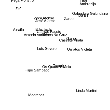
Ambrozijn
Pega Monstro
Drai
Zef
Galandum Galundaina
Da Bil
Zarco
Zeca Afonso
José Afonso
A naifa
B fachada
Capitão Fausto
Antonio Variaçoes
Diabo Na Cruz
Ganso
Cassete Pirata
Luís Severo
Ornatos Violeta
Os Quatro e Meia
Toranja
Filipe Sambado
Linda Martini
Madrepaz