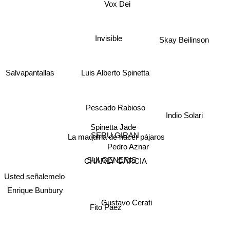
Vox Dei
Invisible
Skay Beilinson
Luis Alberto Spinetta
Salvapantallas
Pescado Rabioso
Indio Solari
Spinetta Jade
SERU GIRAN
La maquina de hacer pájaros
Pedro Aznar
SUI GENERIS
CHARLY GARCIA
Usted señalemelo
Enrique Bunbury
Gustavo Cerati
Fito Paez