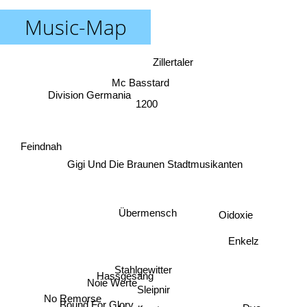
Music-Map
Zillertaler
Mc Basstard
Division Germania
1200
Feindnah
Gigi Und Die Braunen Stadtmusikanten
Übermensch
Oidoxie
Enkelz
Stahlgewitter
Hassgesang
Noie Werte
Sleipnir
No Remorse
Bound For Glory
Dvo