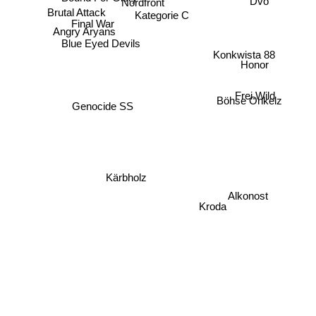
Nordfront
Brutal Attack
Kategorie C
Final War
Angry Aryans
Blue Eyed Devils
Konkwista 88
Honor
Frei.Wild
Böhse Onkelz
Genocide SS
Kärbholz
Alkonost
Kroda