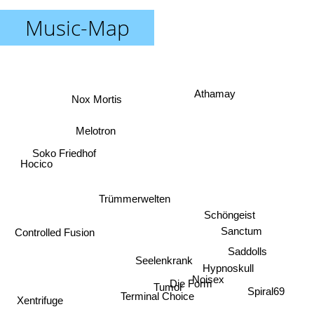
Music-Map
Athamay
Nox Mortis
Melotron
Soko Friedhof
Hocico
Trümmerwelten
Schöngeist
Sanctum
Controlled Fusion
Saddolls
Seelenkrank
Hypnoskull
Noisex
Die Form
Tumor
Spiral69
Terminal Choice
Xentrifuge