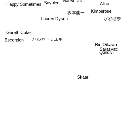
Nai Br. XX
Sayulee
Alisa
Happy Sometimes
Kimberose
坂本龍一
水谷瑠奈
Lauren Dyson
Gareth Coker
ハルカトミユキ
Escorpion
Rin Oikawa
Sarasvati
Q;indivi
Skaar