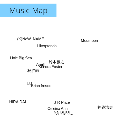
Music-Map
(K)NoW_NAME
Moumoon
Liltrxptendo
Little Big Sea
鈴木雅之
Amilli
Kendra Foster
杨胖雨
ED
Brian fresco
HIRAIDAI
J R Price
神谷浩史
Celeina Ann
Nai Br.XX